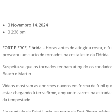
Novembro 14, 2024
2:38 pm
FORT PIERCE, Flórida
– Horas antes de atingir a costa, o f
provocou um surto de tornados na costa leste da Flórida.
Suspeita-se que os tornados tenham atingido os condado
Beach e Martin.
Vídeos mostram as enormes nuvens em forma de funil qu
estar chegando à terra firme, enquanto carros na estrada
da tempestade.
No condado de Saint Lucie, ao norte de Fort Pierce, vários