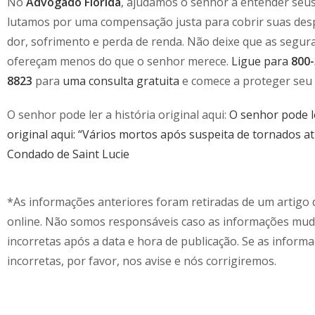
No
Advogado Florida
, ajudamos o senhor a entender seus 
lutamos por uma compensação justa para cobrir suas des
dor, sofrimento e perda de renda. Não deixe que as segur
ofereçam menos do que o senhor merece.
Ligue para
800-
8823
para
uma consulta gratuita
e comece a proteger seu 
O senhor pode ler a história original aqui:
O senhor pode le
original aqui: “Vários mortos após suspeita de tornados a
Condado de Saint Lucie
*As informações anteriores foram retiradas de um artigo d
online. Não somos responsáveis caso as informações mu
incorretas após a data e hora de publicação. Se as inform
incorretas, por favor, nos avise e nós corrigiremos.