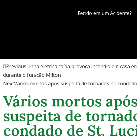
Ferido em um Acidente?
Previous
Linha elétrica caída provoca incêndio em casa e
durante o furacão Milton
Next
Vários mortos após suspeita de tornados no condado 
Vários mortos apó
suspeita de tornad
condado de St. Luc