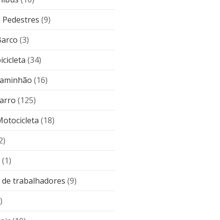
 Pedestres
(9)
Barco
(3)
icicleta
(34)
caminhão
(16)
carro
(125)
Motocicleta
(18)
2)
(1)
de trabalhadores
(9)
)