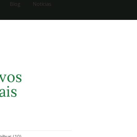
Blog
Notícias
vos
ais
nibus
(10)