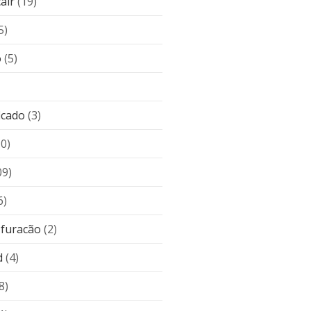
air
(19)
5)
o
(5)
icado
(3)
10)
09)
6)
 furacão
(2)
d
(4)
8)