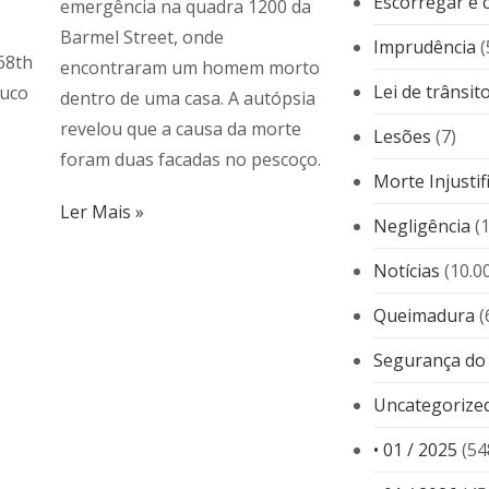
Escorregar e c
emergência na quadra 1200 da
Barmel Street, onde
Imprudência
(
68th
encontraram um homem morto
Lei de trânsit
ouco
dentro de uma casa. A autópsia
revelou que a causa da morte
Lesões
(7)
foram duas facadas no pescoço.
Morte Injustif
Ler Mais »
Negligência
(
Notícias
(10.0
Queimadura
(
Segurança do
Uncategorize
• 01 / 2025
(54