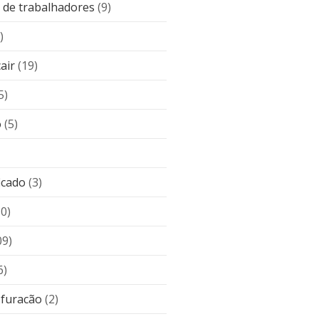
de trabalhadores
(9)
)
air
(19)
5)
o
(5)
icado
(3)
10)
09)
6)
 furacão
(2)