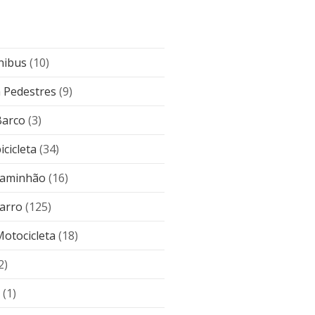
nibus
(10)
 Pedestres
(9)
Barco
(3)
icicleta
(34)
caminhão
(16)
carro
(125)
Motocicleta
(18)
2)
(1)