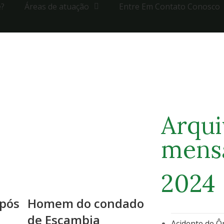
e?
Áreas de atuação
Entre Em Contato Conosco
Arqui
mens
2024
pós
Homem do condado
de Escambia
Acidente de Ô