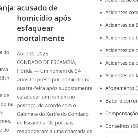
nja:
acusado de
Acidentes com
homicídio após
Acidentes de 
esfaquear
mortalmente
Acidentes de b
Acidentes de 
e do
Abril 30, 2025
CONDADO DE ESCAMBIA,
Acidentes de 
uma
Flórida — Um homem de 34
Acidentes de 
68th
anos foi preso por homicídio na
m
quarta-feira após supostamente
Afogamento
(
e de
esfaquear um homem no
Bater e correr
ado na
pescoço, de acordo com o
mi-
Compensação 
Gabinete do Xerife do Condado
ntes.
de Escambia. Os policiais
Conselhos
(68
e do
responderam a uma chamada de