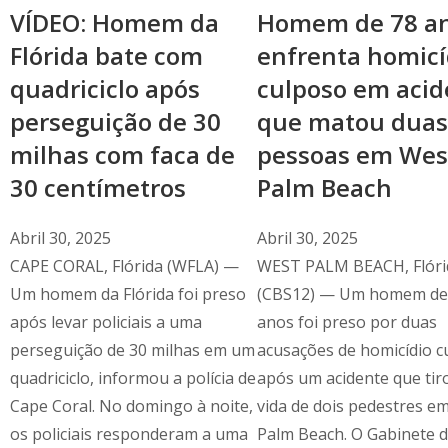
VÍDEO: Homem da
Homem de 78 a
Flórida bate com
enfrenta homicí
quadriciclo após
culposo em acid
perseguição de 30
que matou duas
milhas com faca de
pessoas em Wes
30 centímetros
Palm Beach
Abril 30, 2025
Abril 30, 2025
CAPE CORAL, Flórida (WFLA) —
WEST PALM BEACH, Flóri
Um homem da Flórida foi preso
(CBS12) — Um homem de
após levar policiais a uma
anos foi preso por duas
perseguição de 30 milhas em um
acusações de homicídio c
quadriciclo, informou a polícia de
após um acidente que tir
Cape Coral. No domingo à noite,
vida de dois pedestres e
os policiais responderam a uma
Palm Beach. O Gabinete 