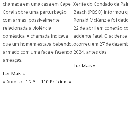
chamada em uma casa em Cape
Xerife do Condado de Pa
Coral sobre uma perturbação
Beach (PBSO) informou 
com armas, possivelmente
Ronald McKenzie foi deti
relacionada a violência
22 de abril em conexão c
doméstica. A chamada indicava
acidente fatal. O acidente
que um homem estava bebendo,
ocorreu em 27 de dezem
armado com uma faca e fazendo
2024, antes das
ameaças.
Ler Mais »
Ler Mais »
« Anterior
1
2
3
…
110
Próximo »