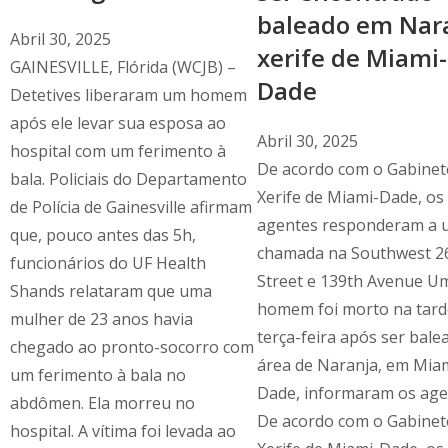
baleado em Nara
Abril 30, 2025
xerife de Miami-
GAINESVILLE, Flórida (WCJB) –
Dade
Detetives liberaram um homem
após ele levar sua esposa ao
Abril 30, 2025
hospital com um ferimento à
De acordo com o Gabinet
bala. Policiais do Departamento
Xerife de Miami-Dade, os
de Polícia de Gainesville afirmam
agentes responderam a 
que, pouco antes das 5h,
chamada na Southwest 2
funcionários do UF Health
Street e 139th Avenue U
Shands relataram que uma
homem foi morto na tard
mulher de 23 anos havia
terça-feira após ser bale
chegado ao pronto-socorro com
área de Naranja, em Mia
um ferimento à bala no
Dade, informaram os age
abdômen. Ela morreu no
De acordo com o Gabinet
hospital. A vítima foi levada ao