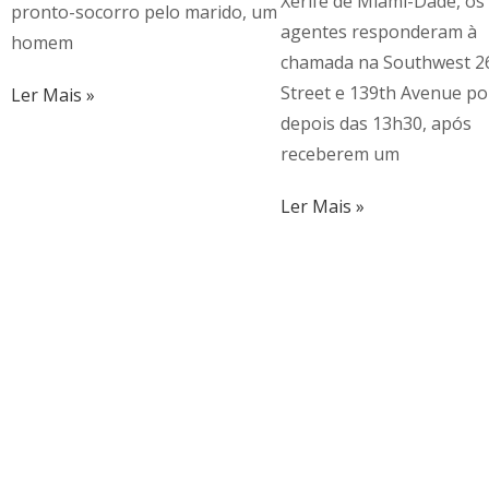
Xerife de Miami-Dade, os
pronto-socorro pelo marido, um
agentes responderam à
homem
chamada na Southwest 2
Street e 139th Avenue p
Ler Mais »
depois das 13h30, após
receberem um
Ler Mais »