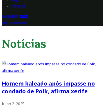
Notícias
(800) 341-8823
Ligue para nós
Notícias
Homem baleado após impasse no
condado de Polk, afirma xerife
Julho 2, 2025