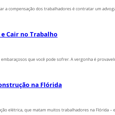
trar a compensação dos trabalhadores é contratar um advog
e Cair no Trabalho
s embaraçosos que você pode sofrer. A vergonha é provave
onstrução na Flórida
ção elétrica, que matam muitos trabalhadores na Flórida – e