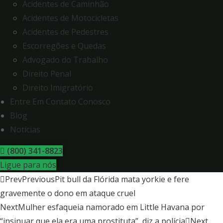
Acidentes de Caminhão
Acidentes de Motocicletas
Acidentes de Pedestres
Escorregões e Quedas
Advogado do Trabalho
Direito Penal
Direito Imigratório
Entre Em Contato Conosco
Blog
Notícias
(800) 341-8823
Ligue para nós
Prev
Previous
Pit bull da Flórida mata yorkie e fere
gravemente o dono em ataque cruel
Next
Mulher esfaqueia namorado em Little Havana por
“insinuar que ela era uma prostituta”, diz a polícia
Next