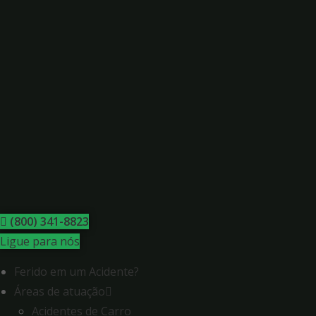
Skip
to
content
(800) 341-8823
Ligue para nós
Ferido em um Acidente?
Áreas de atuação
Acidentes de Carro