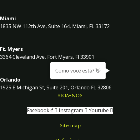
Miami
1835 NW 112th Ave, Suite 164, Miami, FL 33172
Ft. Myers
3364 Cleveland Ave, Fort Myers, Fl 33901
Como você está? 👋
Orlando
1925 E Michigan St, Suite 201, Orlando FL 32806
SIGA-NOS
Facebook-f
Instagram
Youtube
Site map