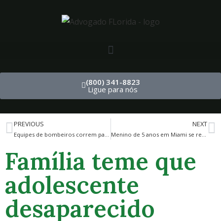
(800) 341-8823
Ligue para nós
PREVIOUS
NEXT
Equipes de bombeiros correm para apagar um incêndio em um prédio de condomínio em Fort Lauderdale.
Menino de 5 anos em Miami se recupera após cair de um apartamento no 4º andar
Família teme que
adolescente
desaparecido