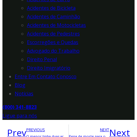
Acidentes de Bicicleta
Acidentes de Caminhão
Acidentes de Motocicletas
Acidentes de Pedestres
Escorregões e Quedas
Advogado do Trabalho
Direito Penal
Direito Imigratório
Entre Em Contato Conosco
Blog
Notícias
(800) 341-8823
Ligue para nós
Prev
Next
PREVIOUS
NEXT
O menor tinha duas armas com a intenção de vendê-las a um adolescente de 15 e 16 anos, mas uma delas foi disparada e atingiu um garoto de 11 anos na perna.
Pena de morte para o suspeito do assassinato de um adolescente de Orange