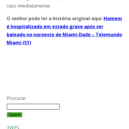
caso imediatamente.
O senhor pode ler a história original aqui:
Homem
é hospitalizado em estado grave após ser
baleado no noroeste de Miami-Dade – Telemundo
Miami (51)
*As informações anteriores foram retiradas de um artigo de
notícia online. Não somos responsáveis caso as informações
mudem ou estejam incorretas após a data e hora de publicação.
Se as informações estiverem incorretas, por favor, nos avise e nós
corrigiremos.
Procurar
Search
2025