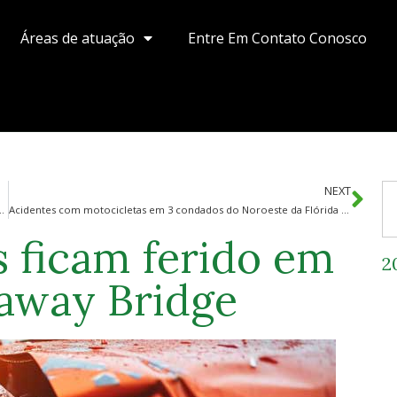
Áreas de atuação
Entre Em Contato Conosco
NEXT
ir embriagado e quase atingir policiais durante abordagem
Acidentes com motocicletas em 3 condados do Noroeste da Flórida podem ultrapassar médias anuais
s ficam ferido em
2
away Bridge