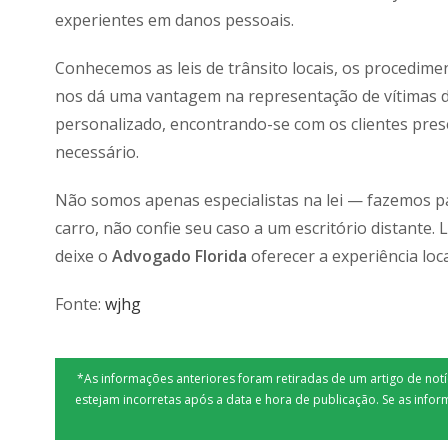
experientes em danos pessoais.
Conhecemos as leis de trânsito locais, os procedime
nos dá uma vantagem na representação de vítimas d
personalizado, encontrando-se com os clientes prese
necessário.
Não somos apenas especialistas na lei — fazemos p
carro, não confie seu caso a um escritório distante.
deixe o
Advogado Florida
oferecer a experiência loca
Fonte:
wjhg
*As informações anteriores foram retiradas de um artigo de no
estejam incorretas após a data e hora de publicação. Se as infor