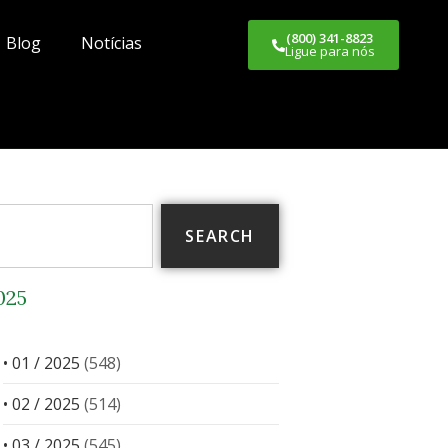
(800) 341-8823
Blog
Notícias
Ligue para nós
SEARCH
025
• 01 / 2025
(548)
• 02 / 2025
(514)
• 03 / 2025
(545)