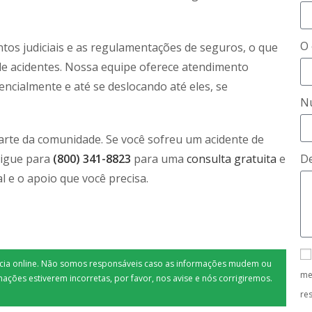
O 
ntos judiciais e as regulamentações de seguros, o que
e acidentes. Nossa equipe oferece atendimento
ncialmente e até se deslocando até eles, se
N
arte da comunidade. Se você sofreu um acidente de
 Ligue para
(800) 341-8823
para uma
consulta gratuita
e
De
l e o apoio que você precisa.
tícia online. Não somos responsáveis caso as informações mudem ou
me
mações estiverem incorretas, por favor, nos avise e nós corrigiremos.
re