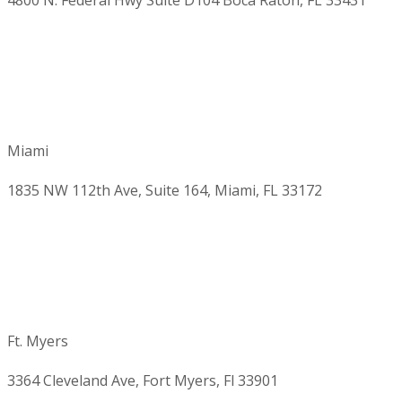
4800 N. Federal Hwy Suite D104 Boca Raton, FL 33431
Miami
1835 NW 112th Ave, Suite 164, Miami, FL 33172
Ft. Myers
3364 Cleveland Ave, Fort Myers, Fl 33901