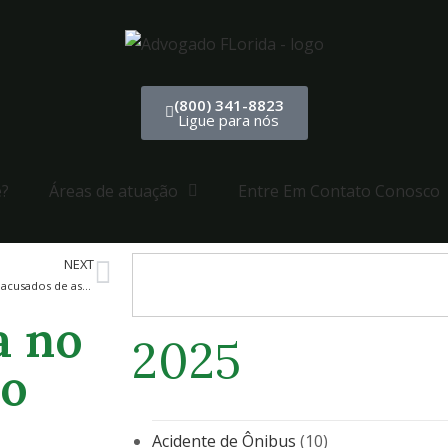
(800) 341-8823
Ligue para nós
e?
Áreas de atuação
Entre Em Contato Conosco
NEXT
Homem e duas mulheres são acusados de assassinato em tiroteio mortal no complexo de apartamentos de Miramar
a no
2025
 o
Acidente de Ônibus
(10)