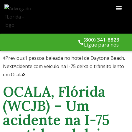
(800) 341-8823
Ligue para nós
Previous
1 pessoa baleada no hotel de Daytona Beach.
Next
Acidente com veículo na I-75 deixa o trânsito lento
em Ocala
OCALA, Flórida
(WCJB) – Um
acidente na I-75