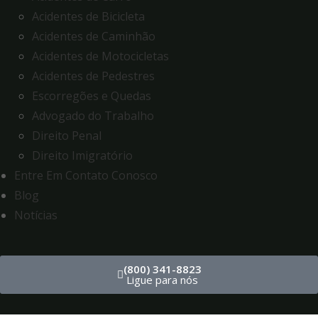
Acidentes de Bicicleta
Acidentes de Caminhão
Acidentes de Motocicletas
Acidentes de Pedestres
Escorregões e Quedas
Advogado do Trabalho
Direito Penal
Direito Imigratório
Entre Em Contato Conosco
Blog
Notícias
(800) 341-8823
Ligue para nós