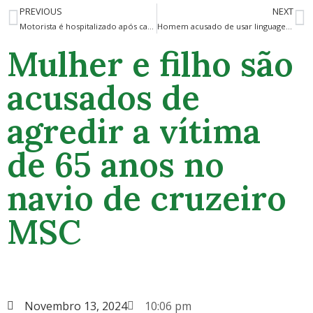
PREVIOUS
NEXT
Motorista é hospitalizado após caminhão-tanque capotar perto de casa em Oakland Park
Homem acusado de usar linguagem codificada na tentativa de destruir provas em duplo homicídio
Mulher e filho são
acusados de
agredir a vítima
de 65 anos no
navio de cruzeiro
MSC
Novembro 13, 2024
10:06 pm