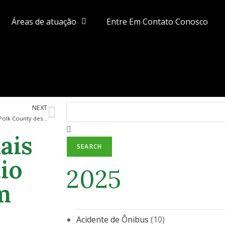
Áreas de atuação
Entre Em Contato Conosco
NEXT
Acidentes fatais recentes em Polk County destacam urgência por melhorias na infraestrutura de segurança viária
ais
SEARCH
io
2025
m
Acidente de Ônibus
(10)