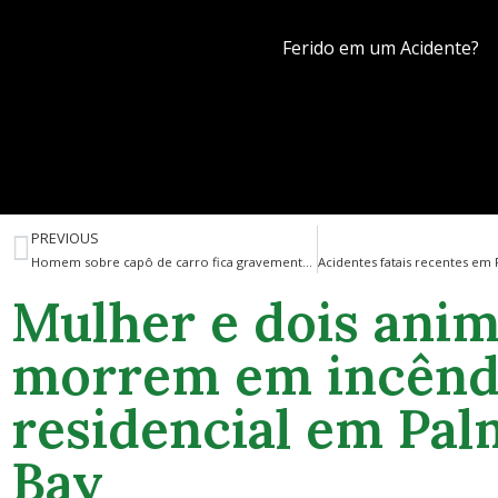
Ferido em um Acidente?
PREVIOUS
Homem sobre capô de carro fica gravemente ferido em acidente na SR-520 em Cocoa, segundo a polícia
Mulher e dois anim
morrem em incênd
residencial em Pal
Bay