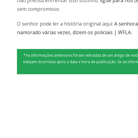
não precisa enfrentar isso sozinho;
ligue para nós (
sem compromisso.
O senhor pode ler a história original aqui:
A senhora 
namorado várias vezes, dizem os policiais | WFLA.
*As informações anteriores foram retiradas de um artigo de no
estejam incorretas após a data e hora de publicação. Se as infor