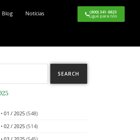
(800) 341-8823
Blog
Notícias
Ligue para nós
SEARCH
025
• 01 / 2025
(548)
• 02 / 2025
(514)
• 03 / 2025
(545)