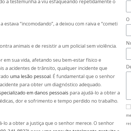
ando a testemunha a viu esfaqueando repetidamente o
O 
 a estava “incomodando”, a deixou com raiva e “cometi
N
ntra animais e de resistir a um policial sem violência.
 em sua vida, afetando seu bem-estar físico e
De
s a acidentes de trânsito, qualquer incidente que
rado
uma lesão pessoal
. É fundamental que o senhor
acidente para obter um diagnóstico adequado.
pecializado em danos pessoais
para ajudá-lo a obter a
édicas, dor e sofrimento e tempo perdido no trabalho.
me
-lo a obter a justiça que o senhor merece. O senhor
re