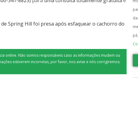
800-341-8823)
para
uma consulta totalmente gratuita
e
mo
pa
da
de Spring Hill foi presa após esfaquear o cachorro do
me
pá
Co
tícia online. Não somos responsáveis caso as informações mudem ou
mações estiverem incorretas, por favor, nos avise e nós corrigiremos.