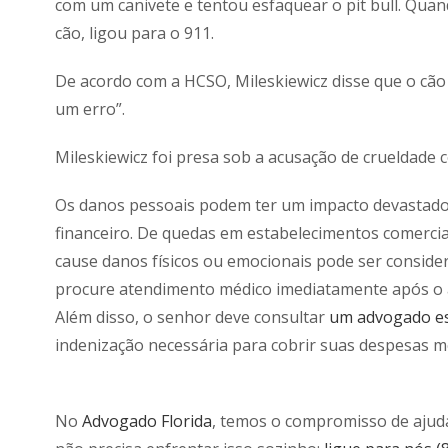
com um canivete e tentou esfaquear o pit bull. Qu
cão, ligou para o 911.
De acordo com a HCSO, Mileskiewicz disse que o cão
um erro”.
Mileskiewicz foi presa sob a acusação de crueldade co
Os danos pessoais podem ter um impacto devastador
financeiro. De quedas em estabelecimentos comerciai
cause danos físicos ou emocionais pode ser conside
procure atendimento médico imediatamente após o 
Além disso, o senhor deve consultar
um advogado es
indenização necessária para cobrir suas despesas m
No
Advogado Florida
, temos o compromisso de ajudá