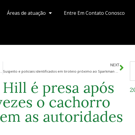
Áreas de atuação
Entre Em Contato Conosco
NEXT
e Tampa foram colocados em licença após o tiroteio, mas o que é um policial da reserva?
Suspeito e policiais identificados em tiroteio próximo ao Sparkman Wharf de Tampa
Hill é presa após
2
vezes o cachorro
em as autoridades