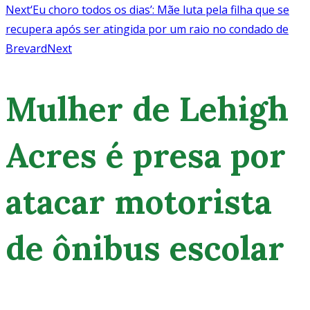
Next
‘Eu choro todos os dias’: Mãe luta pela filha que se
recupera após ser atingida por um raio no condado de
Brevard
Next
Mulher de Lehigh
Acres é presa por
atacar motorista
de ônibus escolar