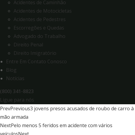
Acidentes de Caminhão
Acidentes de Motocicletas
Acidentes de Pedestres
Escorregões e Quedas
Advogado do Trabalho
Direito Penal
Direito Imigratório
Entre Em Contato Conosco
Blog
Notícias
(800) 341-8823
Ligue para nós
Prev
Previous
3 jovens presos acusados de roubo de carro à
mão armada
Next
Pelo menos 5 feridos em acidente com vários
veículos
Next