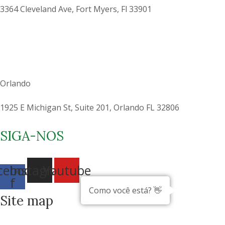
3364 Cleveland Ave, Fort Myers, Fl 33901
Orlando
1925 E Michigan St, Suite 201, Orlando FL 32806
SIGA-NOS
cebook-
Instagram
Youtube
f
Como você está? 👋
Site map