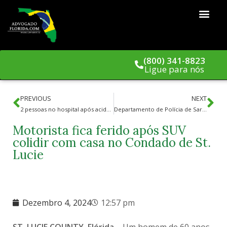
(800) 341-8823
Ligue para nós
PREVIOUS
NEXT
2 pessoas no hospital após acidente com 2 veículos perto de Newberry
Departamento de Polícia de Sarasota prende motorista em acidente fatal por dirigir embriagado
Motorista fica ferido após SUV
colidir com casa no Condado de St.
Lucie
Dezembro 4, 2024
12:57 pm
ST.
LUCIE COUNTY, Flórida –
Um homem de 60 anos