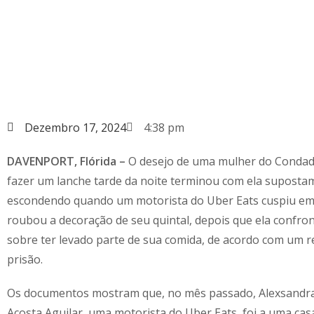
Dezembro 17, 2024
4:38 pm
DAVENPORT, Flórida –
O desejo de uma mulher do Condad
fazer um lanche tarde da noite terminou com ela suposta
escondendo quando um motorista do Uber Eats cuspiu em
roubou a decoração de seu quintal, depois que ela confro
sobre ter levado parte de sua comida, de acordo com um r
prisão.
Os documentos mostram que, no mês passado, Alexsandra 
Acosta Aguilar, uma motorista do Uber Eats, foi a uma ca