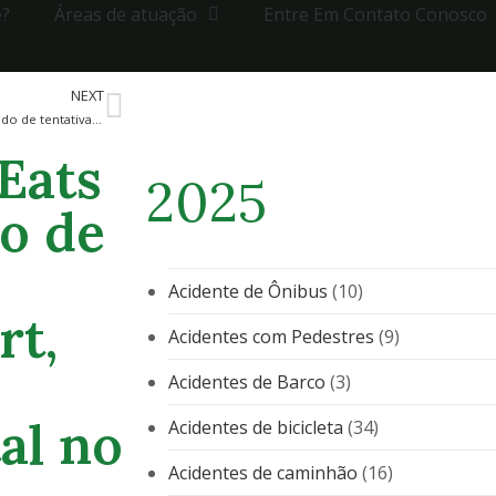
e?
Áreas de atuação
Entre Em Contato Conosco
NEXT
Homem de Gulf Shores acusado de tentativa de homicídio por tiroteio no condado de Escambia
Eats
2025
do de
Acidente de Ônibus
(10)
rt,
Acidentes com Pedestres
(9)
Acidentes de Barco
(3)
al no
Acidentes de bicicleta
(34)
Acidentes de caminhão
(16)