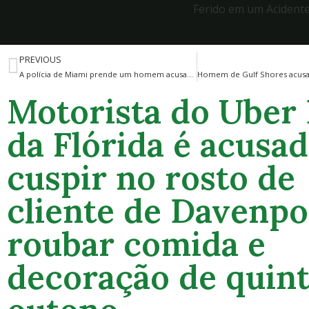
Ferido em um Acident
PREVIOUS
A polícia de Miami prende um homem acusado de espancar um vizinho idoso em um ponto de ônibus em Shenandoah.
Motorista do Uber 
da Flórida é acusa
cuspir no rosto de
cliente de Davenpo
roubar comida e
decoração de quint