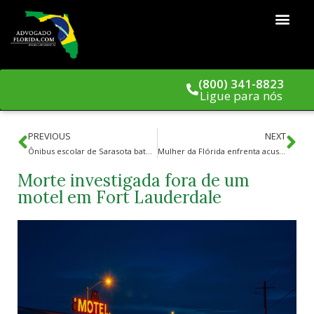
(800) 341-8823
Ligue para nós
PREVIOUS
NEXT
Ônibus escolar de Sarasota bate em destroços do furacão Milton
Mulher da Flórida enfrenta acusações por supostamente instruir criança a assassinar bebê por meio de mensagem no Roblox
Morte investigada fora de um
motel em Fort Lauderdale