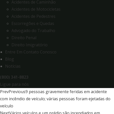
Acidentes de Caminhão
Acidentes de Motocicletas
Acidentes de Pedestres
Escorregões e Quedas
Advogado do Trabalho
Direito Penal
Direito Imigratório
Entre Em Contato Conosco
Blog
Notícias
(800) 341-8823
Ligue para nós
Prev
Previous
9 pessoas gravemente feridas em acidente
com incêndio de veículo; várias pessoas foram ejetadas do
veículo
Next
Vários veículos e um prédio são incendiados em