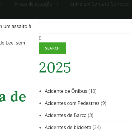
e?
Áreas de atuação
Entre Em Contato Conosco
 um assalto à
de Lee, sem
SEARCH
2025
a de
Acidente de Ônibus
(10)
Acidentes com Pedestres
(9)
Acidentes de Barco
(3)
Acidentes de bicicleta
(34)