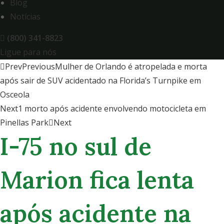
Blog
Notícias
(800) 341-8823
Ligue para nós
Prev
Previous
Mulher de Orlando é atropelada e morta
após sair de SUV acidentado na Florida’s Turnpike em
Osceola
Next
1 morto após acidente envolvendo motocicleta em
Pinellas Park
Next
I-75 no sul de
Marion fica lenta
após acidente na