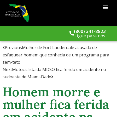
(800) 341-8823
Ligue para nós
Previous
Mulher de Fort Lauderdale acusada de
esfaquear homem que conhecia de um programa para
sem-teto
Next
Motociclista da MDSO fica ferido em acidente no
sudoeste de Miami-Dade
Homem morre e
mulher fica ferida
em acidente na