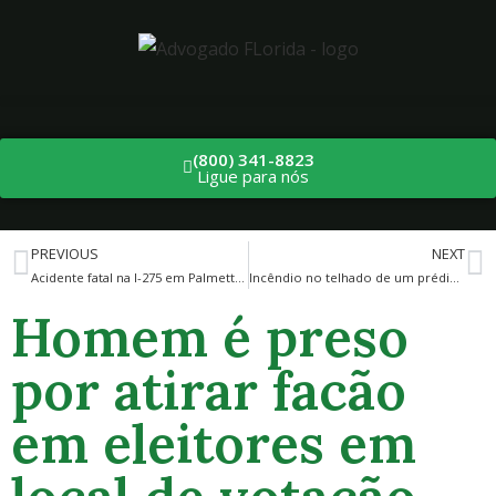
(800) 341-8823
Ligue para nós
PREVIOUS
NEXT
Acidente fatal na I-275 em Palmetto, FHP investiga
Incêndio no telhado de um prédio de 4 andares em Miami
Homem é preso
por atirar facão
em eleitores em