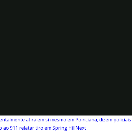
dentalmente atira em si mesmo em Poinciana, dizem policiais
ao 911 relatar tiro em Spring Hill
Next