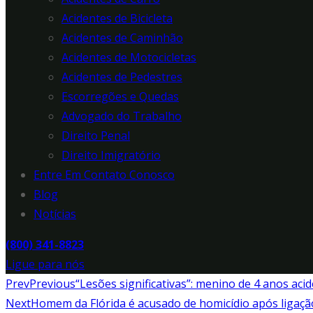
Acidentes de Bicicleta
Acidentes de Caminhão
Acidentes de Motocicletas
Acidentes de Pedestres
Escorregões e Quedas
Advogado do Trabalho
Direito Penal
Direito Imigratório
Entre Em Contato Conosco
Blog
Notícias
(800) 341-8823
Ligue para nós
Prev
Previous
“Lesões significativas”: menino de 4 anos aci
Next
Homem da Flórida é acusado de homicídio após ligação 