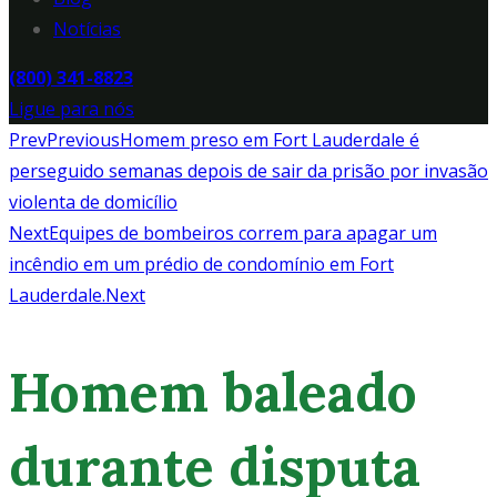
Notícias
(800) 341-8823
Ligue para nós
Prev
Previous
Homem preso em Fort Lauderdale é
perseguido semanas depois de sair da prisão por invasão
violenta de domicílio
Next
Equipes de bombeiros correm para apagar um
incêndio em um prédio de condomínio em Fort
Lauderdale.
Next
Homem baleado
durante disputa