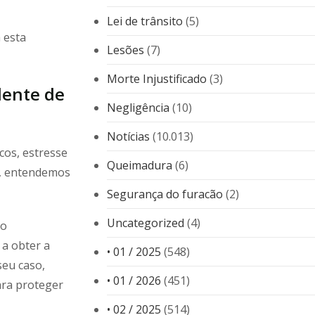
Lei de trânsito
(5)
a esta
Lesões
(7)
Morte Injustificado
(3)
dente de
Negligência
(10)
Notícias
(10.013)
cos, estresse
Queimadura
(6)
, entendemos
Segurança do furacão
(2)
Uncategorized
(4)
ão
 a obter a
• 01 / 2025
(548)
eu caso,
• 01 / 2026
(451)
ara proteger
• 02 / 2025
(514)