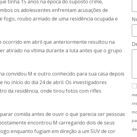
ue tinha 15 anos na época do suposto crime,
 Ambos os adolescentes enfrentam acusações de
de fogo, roubo armado de uma residência ocupada e
N
 ocorrido em abril que anteriormente resultou na
De
er atirado na vítima durante a luta antes que o grupo
ima convidou M e outro conhecido para sua casa depois
o início do dia 24 de abril. Os investigadores
o da residência, onde tirou fotos com rifles
me
re
mo
reparar comida antes de ouvir o que parecia ser pessoas
pa
supostamente encontrou M carregando dois de seus
da
 fogo enquanto fugiam em direção a um SUV de cor