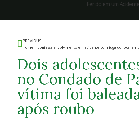
Ferido em um Acident
PREVIOUS
Homem confessa envolviment
Dois adolescente
no Condado de P
vítima foi balead
após roubo