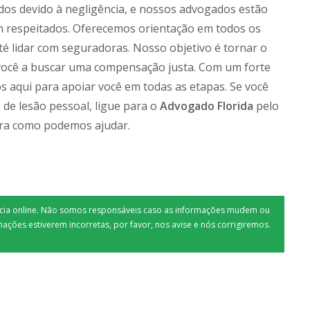
ados devido à negligência, e nossos advogados estão
m respeitados. Oferecemos orientação em todos os
té lidar com seguradoras. Nosso objetivo é tornar o
você a buscar uma compensação justa. Com um forte
os aqui para apoiar você em todas as etapas. Se você
o de lesão pessoal, ligue para o
Advogado Florida
pelo
ra como podemos ajudar.
tícia online. Não somos responsáveis caso as informações mudem ou
mações estiverem incorretas, por favor, nos avise e nós corrigiremos.