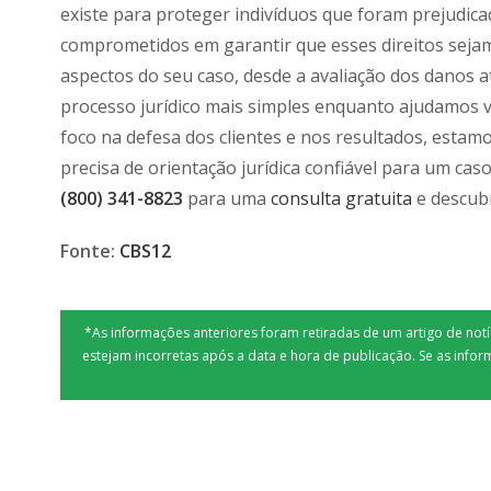
existe para proteger indivíduos que foram prejudic
comprometidos em garantir que esses direitos seja
aspectos do seu caso, desde a avaliação dos danos a
processo jurídico mais simples enquanto ajudamos 
foco na defesa dos clientes e nos resultados, estam
precisa de orientação jurídica confiável para um cas
(800) 341-8823
para uma
consulta gratuita
e descub
Fonte:
CBS12
*As informações anteriores foram retiradas de um artigo de no
estejam incorretas após a data e hora de publicação. Se as infor