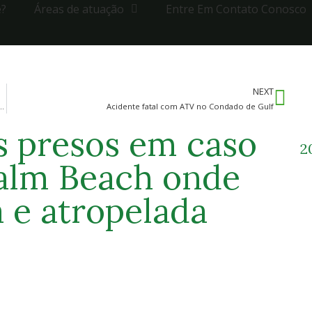
e?
Áreas de atuação
Entre Em Contato Conosco
NEXT
o em acidente com fuga do local em West Little River
Acidente fatal com ATV no Condado de Gulf
s presos em caso
2
alm Beach onde
a e atropelada