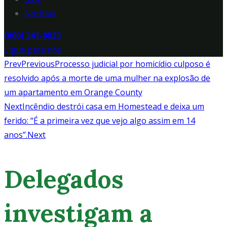
Notícias
(800) 341-8823
Ligue para nós
Prev
Previous
Processo judicial por homicídio culposo é
resolvido após a morte de uma mulher na explosão de
um apartamento em Orange County
Next
Incêndio destrói casa em Homestead e deixa um
ferido: “É a primeira vez que vejo algo assim em 14
anos”.
Next
Delegados
investigam a