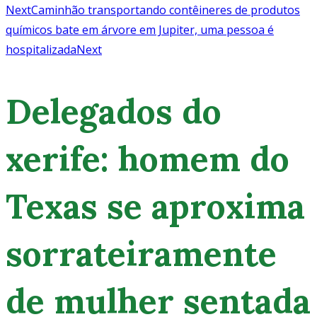
Next
Caminhão transportando contêineres de produtos
químicos bate em árvore em Jupiter, uma pessoa é
hospitalizada
Next
Delegados do
xerife: homem do
Texas se aproxima
sorrateiramente
de mulher sentada