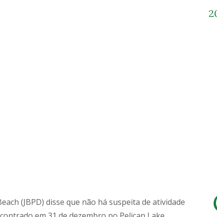
2
Beach (JBPD) disse que não há suspeita de atividade
ncontrado em 31 de dezembro no Pelican Lake.