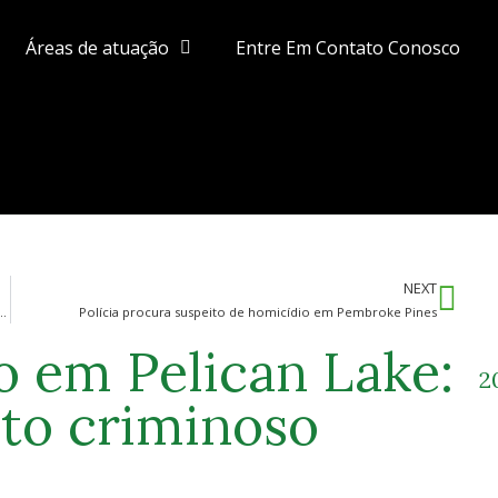
Áreas de atuação
Entre Em Contato Conosco
NEXT
nsável por um tiroteio em West Palm Beach continua
Polícia procura suspeito de homicídio em Pembroke Pines
 em Pelican Lake:
2
ato criminoso