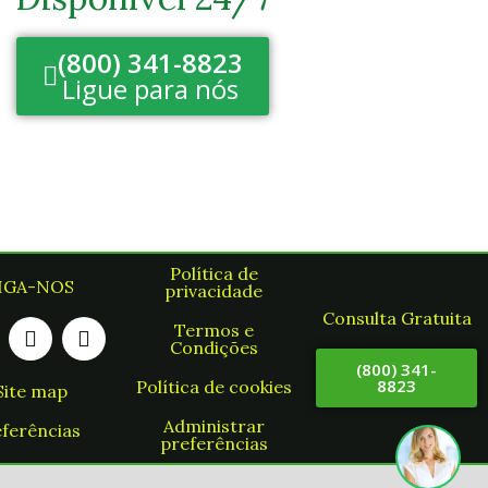
(800) 341-8823
Ligue para nós
Política de
IGA-NOS
privacidade
Consulta Gratuita
Termos e
Condições
(800) 341-
8823
Política de cookies
Site map
Administrar
ferências
preferências