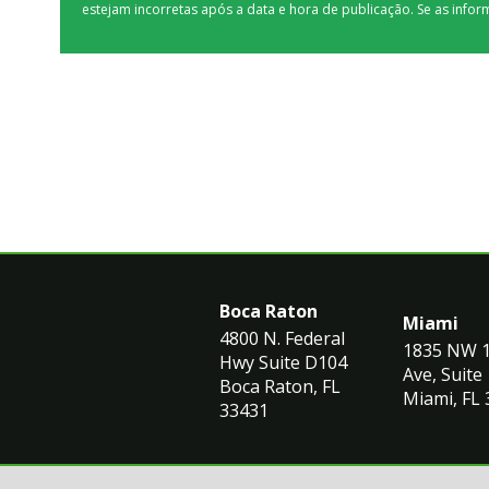
estejam incorretas após a data e hora de publicação. Se as infor
Boca Raton
Miami
4800 N. Federal
1835 NW 
Hwy Suite D104
Ave, Suite 
Boca Raton, FL
Miami, FL
33431