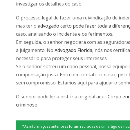
investigar os detalhes do caso.
O processo legal de fazer uma reivindicação de ind
mas ter o
advogado certo pode fazer toda a diferen
caso, analisando o incidente e os ferimentos.
Em seguida, o senhor negociará com as seguradoras e
a julgamento. No
Advogado Florida,
nós nos certific
necessário para proteger seus interesses.
Se o senhor sofreu um dano pessoal, nossa equipe e
compensação justa. Entre em contato conosco
pelo 
sem compromisso. Estamos aqui para ajudar o senh
O senhor pode ler a história original aqui:
Corpo enco
criminoso
*As informações anteriores foram retiradas de um artigo de no