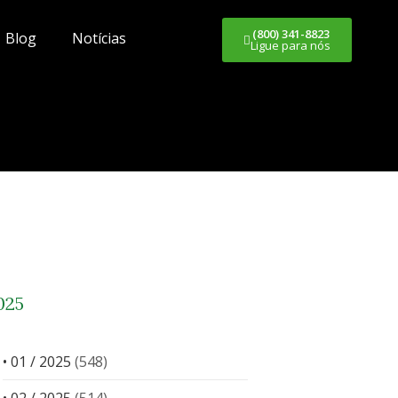
(800) 341-8823
Blog
Notícias
Ligue para nós
025
• 01 / 2025
(548)