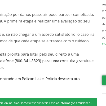
re
mo
enização por danos pessoais pode parecer complicado,
pa
ça
. A primeira etapa é realizar uma avaliação do seu
da
me
, se não chegar a um acordo satisfatório, o caso irá
pá
amos de que cada etapa seja tratada com o cuidado
Co
stá pronta para lutar pelo seu direito a uma
telefone (800-341-8823)
para
uma consulta gratuita
e
or.
ntrado em Pelican Lake: Polícia descarta ato
tícia online. Não somos responsáveis caso as informações mudem ou