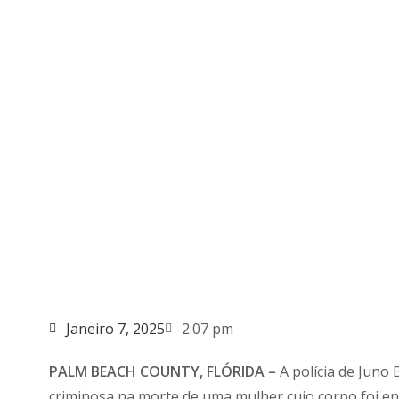
Janeiro 7, 2025
2:07 pm
PALM BEACH COUNTY, FLÓRIDA –
A polícia de Juno 
criminosa na morte de uma mulher cujo corpo foi e