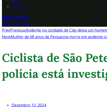
Notícias
(800) 341-8823
Ligue para nós
Prev
Previous
Acidente no condado de Clay deixa um home
Next
Mulher de 68 anos de Pensacola morre em acidente c
Ciclista de São Pe
polícia está invest
Dezembro 13, 2024