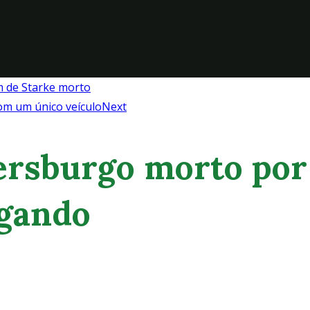
m de Starke morto
om um único veículo
Next
tersburgo morto po
igando