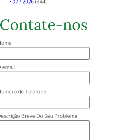
• 07 / 2026
(344)
Contate-nos
Nome
 email
úmero de Telefone
escrição Breve Do Seu Problema