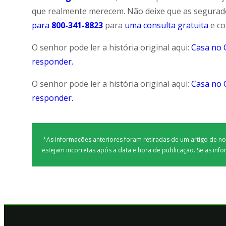
que realmente merecem. Não deixe que as segurado
para
800-341-8823
para
uma consulta gratuita
e co
O senhor pode ler a história original aqui:
Casa no 
responder.
O senhor pode ler a história original aqui:
Casa no 
responder.
*As informações anteriores foram retiradas de um artigo de n
estejam incorretas após a data e hora de publicação. Se as info