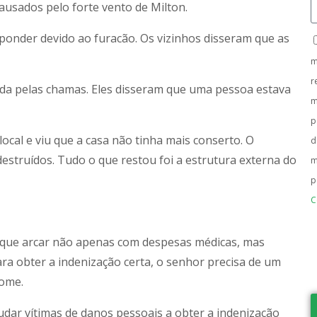
ausados pelo forte vento de Milton.
onder devido ao furacão. Os vizinhos disseram que as
m
r
ida pelas chamas. Eles disseram que uma pessoa estava
m
p
cal e viu que a casa não tinha mais conserto. O
d
estruídos. Tudo o que restou foi a estrutura externa do
m
p
C
 que arcar não apenas com despesas médicas, mas
a obter a indenização certa, o senhor precisa de um
nome.
udar vítimas de danos pessoais a obter a indenização