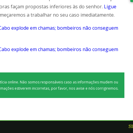
ras façam propostas inferiores às do senhor.
Ligue
meçaremos a trabalhar no seu caso imediatamente.
Cabo explode em chamas; bombeiros não conseguem
Cabo explode em chamas; bombeiros não conseguem
otícia online. Não somos responsáveis caso as informações mudem ou
rmações estiverem incorretas, por favor, nos avise e nós corrigiremos.
S