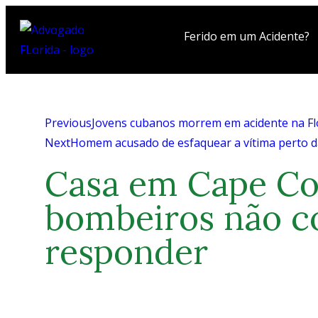
Ferido em um Acidente?
Previous
Jovens cubanos morrem em acidente na Flór
Next
Homem acusado de esfaquear a vítima perto d
Casa em Cape Cor
bombeiros não 
responder