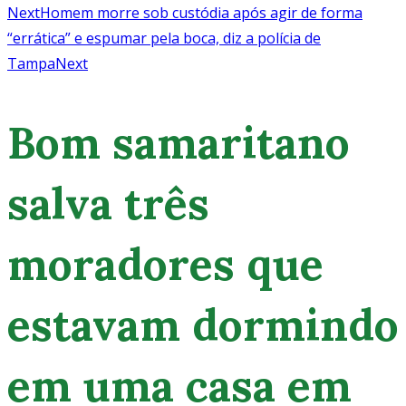
Next
Homem morre sob custódia após agir de forma
“errática” e espumar pela boca, diz a polícia de
Tampa
Next
Bom samaritano
salva três
moradores que
estavam dormindo
em uma casa em