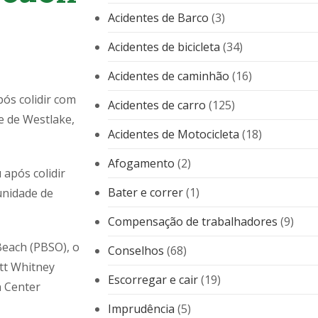
Acidentes de Barco
(3)
Acidentes de bicicleta
(34)
Acidentes de caminhão
(16)
ós colidir com
Acidentes de carro
(125)
 de Westlake,
Acidentes de Motocicleta
(18)
Afogamento
(2)
 após colidir
Bater e correr
(1)
unidade de
Compensação de trabalhadores
(9)
Beach (PBSO), o
Conselhos
(68)
att Whitney
Escorregar e cair
(19)
n Center
Imprudência
(5)