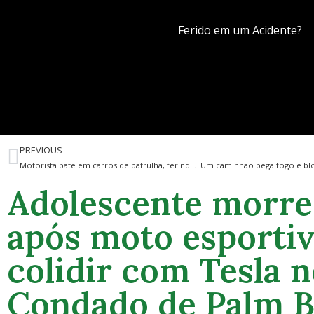
Ferido em um Acidente?
PREVIOUS
Motorista bate em carros de patrulha, ferindo três policiais no condado de St. Lucie
Adolescente morre
após moto esporti
colidir com Tesla 
Condado de Palm 