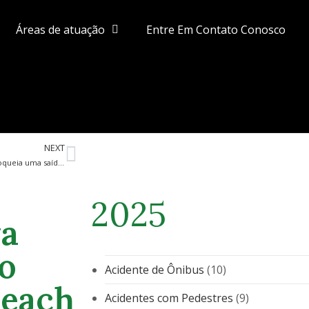
Áreas de atuação
Entre Em Contato Conosco
NEXT
Um caminhão pega fogo e bloqueia uma saída na I-75
2025
va
no
Acidente de Ônibus
(10)
Beach
Acidentes com Pedestres
(9)