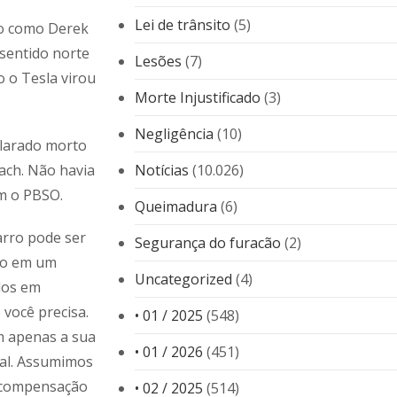
Lei de trânsito
(5)
do como Derek
 sentido norte
Lesões
(7)
 o Tesla virou
Morte Injustificado
(3)
Negligência
(10)
clarado morto
ach. Não havia
Notícias
(10.026)
om o PBSO.
Queimadura
(6)
rro pode ser
Segurança do furacão
(2)
ido em um
Uncategorized
(4)
dos em
 você precisa.
• 01 / 2025
(548)
m apenas a sua
• 01 / 2026
(451)
al. Assumimos
a compensação
• 02 / 2025
(514)