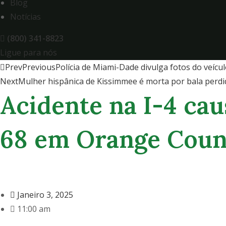
Blog
Notícias
(800) 341-8823
Ligue para nós
Prev
Previous
Polícia de Miami-Dade divulga fotos do veícu
Next
Mulher hispânica de Kissimmee é morta por bala per
Acidente na I-4 cau
68 em Orange Coun
Janeiro 3, 2025
11:00 am