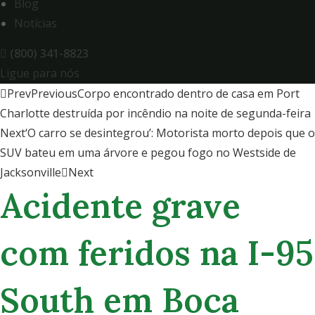
Blog
Notícias
(800) 341-8823
Ligue para nós
Prev
Previous
Corpo encontrado dentro de casa em Port
Charlotte destruída por incêndio na noite de segunda-feira
Next
‘O carro se desintegrou’: Motorista morto depois que o
SUV bateu em uma árvore e pegou fogo no Westside de
Jacksonville
Next
Acidente grave
com feridos na I-95
South em Boca