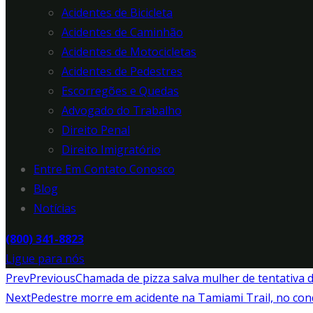
Acidentes de Bicicleta
Acidentes de Caminhão
Acidentes de Motocicletas
Acidentes de Pedestres
Escorregões e Quedas
Advogado do Trabalho
Direito Penal
Direito Imigratório
Entre Em Contato Conosco
Blog
Notícias
(800) 341-8823
Ligue para nós
Prev
Previous
Chamada de pizza salva mulher de tentativa
Next
Pedestre morre em acidente na Tamiami Trail, no con