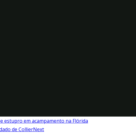
 de estupro em acampamento na Flórida
dado de Collier
Next