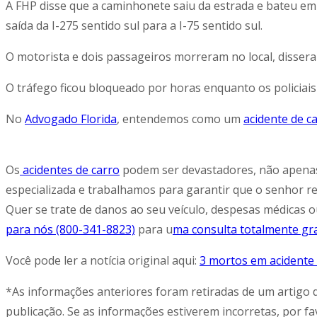
A FHP disse que a caminhonete saiu da estrada e bateu em
saída da I-275 sentido sul para a I-75 sentido sul.
O motorista e dois passageiros morreram no local, disseram 
O tráfego ficou bloqueado por horas enquanto os policiais 
No
Advogado Florida
, entendemos como um
acidente de c
Os
acidentes de carro
podem ser devastadores, não apenas 
especializada e trabalhamos para garantir que o senhor r
Quer se trate de danos ao seu veículo, despesas médicas o
para nós (800-341-8823)
para u
ma consulta totalmente gra
Você pode ler a notícia original aqui:
3 mortos em acidente
*As informações anteriores foram retiradas de um artigo 
publicação. Se as informações estiverem incorretas, por fa