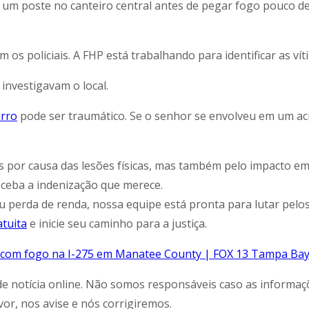
 um poste no canteiro central antes de pegar fogo pouco d
os policiais. A FHP está trabalhando para identificar as vít
investigavam o local.
arro
pode ser traumático. Se o senhor se envolveu em um acid
por causa das lesões físicas, mas também pelo impacto emoc
eceba a indenização que merece.
u perda de renda, nossa equipe está pronta para lutar pelo
tuita
e inicie seu caminho para a justiça.
 com fogo na I-275 em Manatee County | FOX 13 Tampa Ba
de notícia online. Não somos responsáveis caso as informa
vor, nos avise e nós corrigiremos.