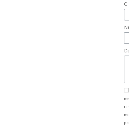
O 
N
De
me
re
mo
pa