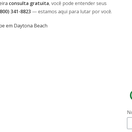
eira
consulta gratuita
, você pode entender seus
(800) 341-8823
— estamos aqui para lutar por você.
jipe em Daytona Beach
tícia online. Não somos responsáveis caso as informações mudem ou
mações estiverem incorretas, por favor, nos avise e nós corrigiremos.
N