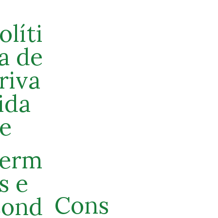
olíti
a de
riva
ida
e
erm
s e
Cons
ond