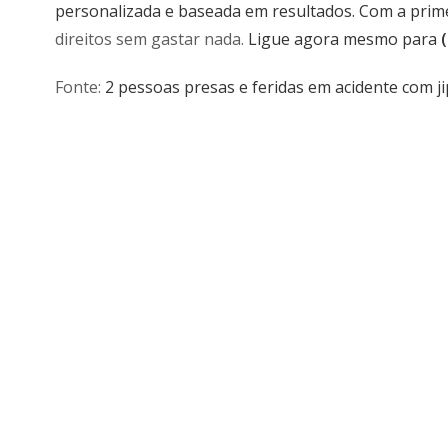
personalizada e baseada em resultados. Com a prim
direitos sem gastar nada.
Ligue agora mesmo para
Fonte:
2 pessoas presas e feridas em acidente com 
*As informações anteriores foram retiradas de um artigo de no
estejam incorretas após a data e hora de publicação. Se as infor