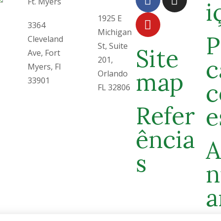
Ft. Myers
i
1925 E
3364
Michigan
P
Cleveland
St, Suite
Site
Ave, Fort
201,
c
Myers, Fl
map
Orlando
33901
c
FL 32806
Refer
e
ência
A
s
n
a