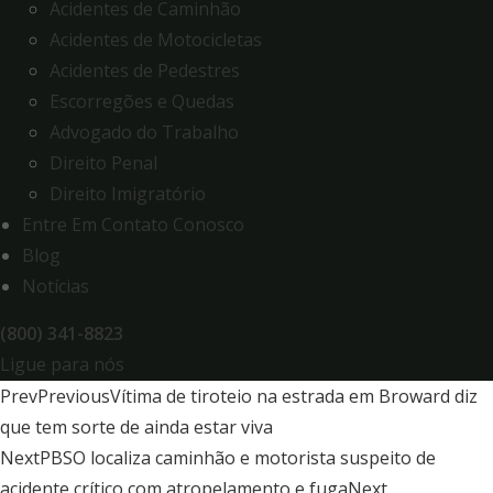
Acidentes de Caminhão
Acidentes de Motocicletas
Acidentes de Pedestres
Escorregões e Quedas
Advogado do Trabalho
Direito Penal
Direito Imigratório
Entre Em Contato Conosco
Blog
Notícias
(800) 341-8823
Ligue para nós
Prev
Previous
Vítima de tiroteio na estrada em Broward diz
que tem sorte de ainda estar viva
Next
PBSO localiza caminhão e motorista suspeito de
acidente crítico com atropelamento e fuga
Next