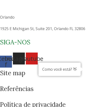
Orlando
1925 E Michigan St, Suite 201, Orlando FL 32806
SIGA-NOS
cebook-
Instagram
Youtube
f
Como você está? 👋
Site map
Referências
Política de privacidade