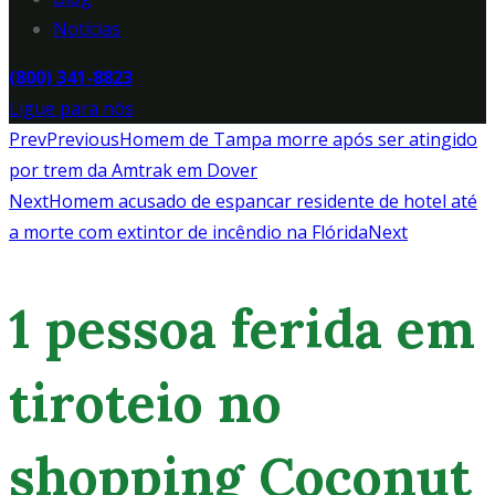
Notícias
(800) 341-8823
Ligue para nós
Prev
Previous
Homem de Tampa morre após ser atingido
por trem da Amtrak em Dover
Next
Homem acusado de espancar residente de hotel até
a morte com extintor de incêndio na Flórida
Next
1 pessoa ferida em
tiroteio no
shopping Coconut