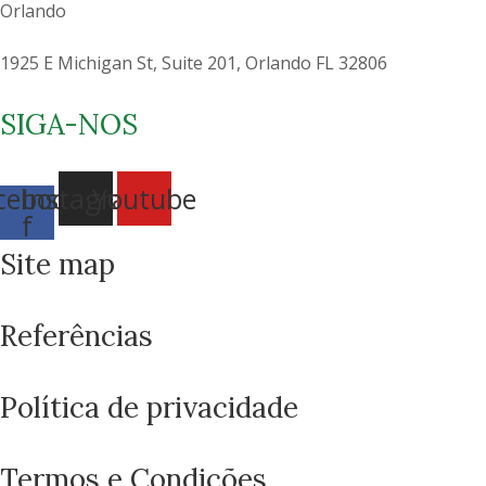
Orlando
1925 E Michigan St, Suite 201, Orlando FL 32806
SIGA-NOS
cebook-
Instagram
Youtube
f
Site map
Referências
Política de privacidade
Como você está? 👋
Termos e Condições