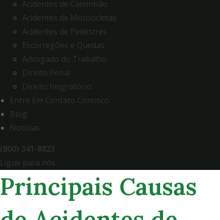
Acidentes de Caminhão
Acidentes de Motocicletas
Acidentes de Pedestres
Escorregões e Quedas
Advogado do Trabalho
Direito Penal
Direito Imigratório
Entre Em Contato Conosco
Blog
Notícias
(800) 341-8823
Ligue para nós
Principais Causas
de Acidentes de