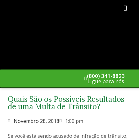
Ferido em um Acid
Áreas de atuaçã
Entre Em Contato Cono
(800) 341-8823
Ligue para nós
Quais São os Possíveis Resultados
de uma Multa de Trânsito?
Novembro 28, 2018
1:00 pm
Se você está sendo acusado de infração de trânsito,