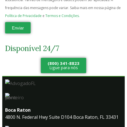
frequência das mensagens pode variar. Saiba mais em nossa página de
Política de Privacidade
e
Termos e Condições.
Enviar
Disponível 24/7
(800) 341-8823
Ligue para nós
Boca Raton
4800 N. Federal Hwy Suite D104 Boca Raton, FL 33431