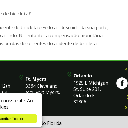
 de bicicleta?
idente de bicicleta devido ao descuido da sua parte,
o acordo. No entanto, a compensação monetária
s perdas decorrentes do acidente de bicicleta.
S
Orlando
Ft. Myers
1925 E Michigan
112th
3364 Cleveland
St, Suite 201,
164,
Ave, Fort Myers,
Orlando FL
 33172
Fl 33901
32806
Re
© 2026 Advogado Florida