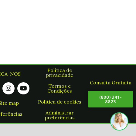
Política de
IGA-NOS
privacidade
Consulta Gratuita
Termos e
Condições
(800) 341-
8823
Política de cookies
Site map
Administrar
ferências
preferências