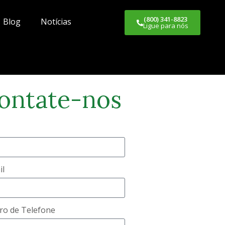
(800) 341-8823
Blog
Notícias
Ligue para nós
ontate-nos
il
o de Telefone