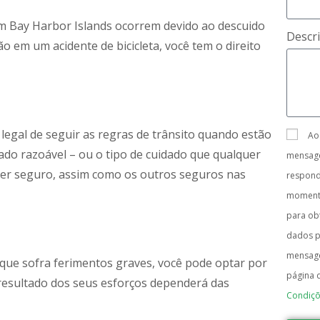
 em Bay Harbor Islands ocorrem devido ao descuido
Descr
o em um acidente de bicicleta, você tem o direito
 legal de seguir as regras de trânsito quando estão
Ao
ado razoável – ou o tipo de cuidado que qualquer
mensage
ter seguro, assim como os outros seguros nas
respon
moment
para obt
dados p
mensage
que sofra ferimentos graves, você pode optar por
página 
resultado dos seus esforços dependerá das
Condiçõ