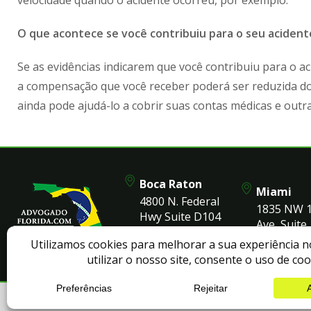
velocidade quando o acidente ocorreu, por exemplo.
O que acontece se você contribuiu para o seu acidente
Se as evidências indicarem que você contribuiu para o ac
a compensação que você receber poderá ser reduzida d
ainda pode ajudá-lo a cobrir suas contas médicas e outra
Boca Raton
Miami
4800 N. Federal
1835 NW 
Hwy Suite D104
Ave, Suite 
Boca Raton, FL
Miami, FL
33431