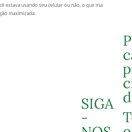
cê estava usando seu celular ou não, o que iria
ção maximizada.
P
c
p
c
d
SIGA
T
-
o
NOS