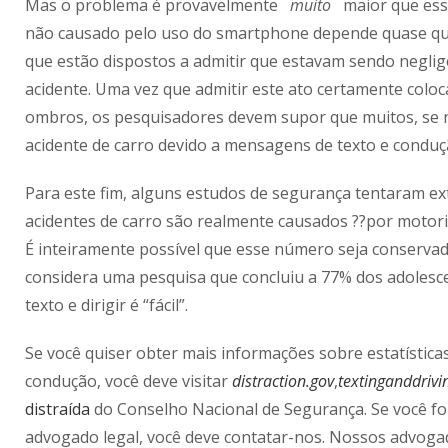
Mas o problema é provavelmente
muito
maior que essa 
não causado pelo uso do smartphone depende quase que
que estão dispostos a admitir que estavam sendo negli
acidente. Uma vez que admitir este ato certamente colo
ombros, os pesquisadores devem supor que muitos, se 
acidente de carro devido a mensagens de texto e condu
Para este fim, alguns estudos de segurança tentaram ex
acidentes de carro são realmente causados ??por motor
É inteiramente possível que esse número seja conserva
considera uma pesquisa que concluiu a 77% dos adoles
texto e dirigir é “fácil”.
Se você quiser obter mais informações sobre estatística
condução, você deve visitar
distraction.gov
,
textinganddrivi
distraída
do Conselho Nacional de Segurança. Se você fo
advogado legal, você deve contatar-nos. Nossos advog