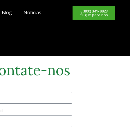
(800) 341-8823
Blog
Notícias
Ligue para nós
ontate-nos
il