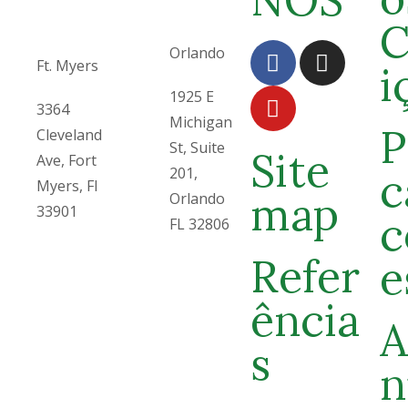
C
Orlando
Ft. Myers
i
1925 E
3364
Michigan
P
Cleveland
St, Suite
Site
Ave, Fort
201,
c
Myers, Fl
map
Orlando
33901
c
FL 32806
Refer
e
ência
A
s
n