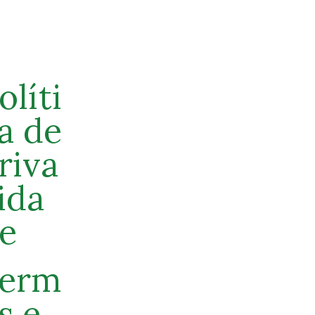
olíti
a de
riva
ida
e
erm
s e