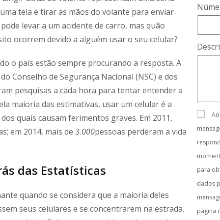
Númer
uma tela e tirar as mãos do volante para enviar
ode levar a um acidente de carro, mas quão
sito ocorrem devido a alguém usar o seu celular?
Descr
do o país estão sempre procurando a resposta. A
 do Conselho de Segurança Nacional (NSC) e dos
ram pesquisas a cada hora para tentar entender a
la maioria das estimativas, usar um celular é a
Ao
s dos quais causam ferimentos graves. Em 2011,
mensage
as; em 2014, mais de
3.000
pessoas perderam a vida
respon
moment
s das Estatísticas
para obt
dados p
ante quando se considera que a maioria deles
mensage
ssem seus celulares e se concentrarem na estrada.
página 