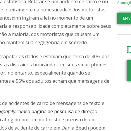
estatística. Relatar se um acidente de carro é ou
Condiçõ
 inteiramente da honestidade e dos motoristas
gentes
e
infringiram a lei no momento de um
ENV
caria a responsabilidade completamente sobre seus
não a maioria, dos motoristas que causam um
ção mantem sua negligência em segredo.
D
trapolar os dados e estimam que cerca de 40% dos
istas distraídos brincando com seus smartphones.
dor, no entanto, especialmente quando se
centes e 55% dos adultos acham que mensagens de
s de acidentes de carro de mensagens de texto e
ngsafety.com
e
a
página de pesquisa de direção
i atingido por um motorista e precisa de um
ados de acidente de carro em Dania Beach podem