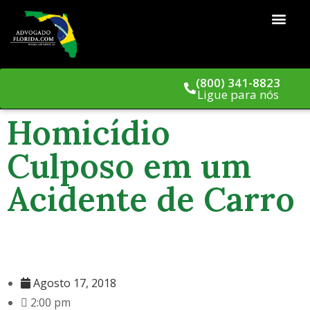
(800) 341-8823
Ligue para nós
Homicídio
Culposo em um
Acidente de Carro
Agosto 17, 2018
2:00 pm