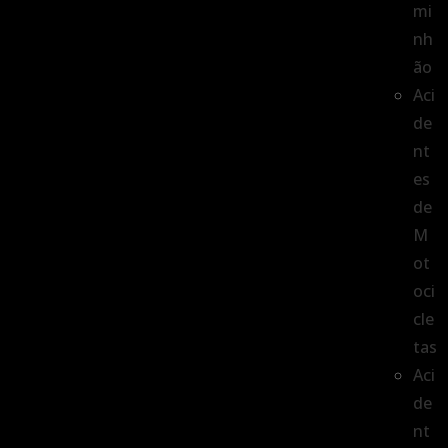
mi
nh
ão
Aci
de
nt
es
de
M
ot
oci
cle
tas
Aci
de
nt