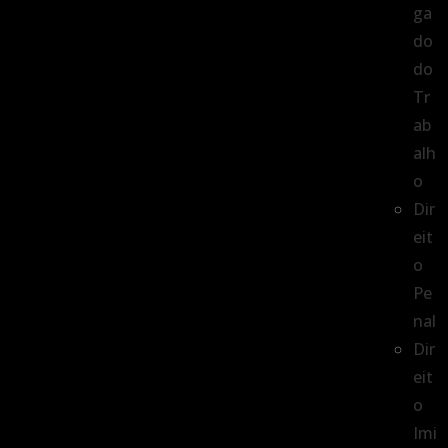
ga
do
do
Tr
ab
alh
o
Dir
eit
o
Pe
nal
Dir
eit
o
Imi