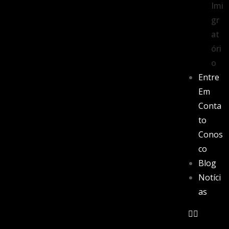
Imi
gr
at
óri
o
Entre
Em
Conta
to
Conos
co
Blog
Notíci
as