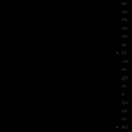
es
de
Pe
de
str
es
Es
cor
re
gõ
es
e
Qu
ed
as
Ad