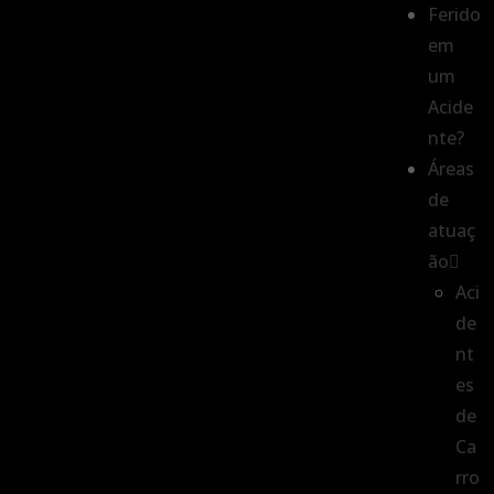
Ferido
em
um
Acide
nte?
Áreas
de
atuaç
ão
Aci
de
nt
es
de
Ca
rro