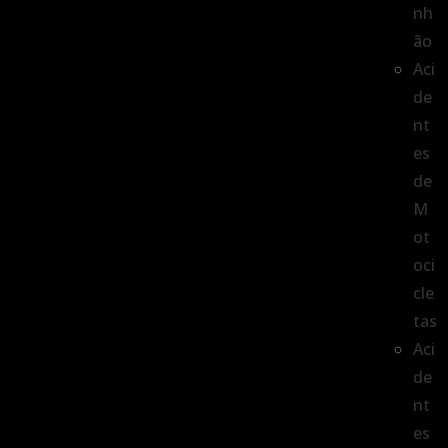
nh
ão
Aci
de
nt
es
de
M
ot
oci
cle
tas
Aci
de
nt
es