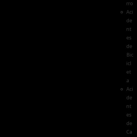
rro
Aci
de
nt
es
de
Bic
icl
et
a
Aci
de
nt
es
de
Ca