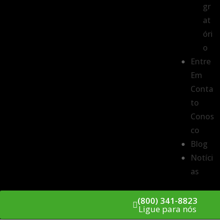
gr
at
óri
o
Entre
Em
Conta
to
Conos
co
Blog
Notíci
as
(800) 341-8823
Ligue para nós