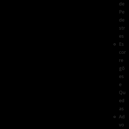
de
Pe
de
str
es
Es
cor
re
gõ
es
e
Qu
ed
as
Ad
vo