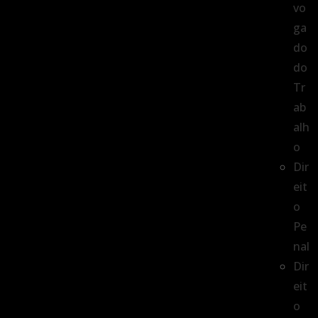
vo
ga
do
do
Tr
ab
alh
o
Dir
eit
o
Pe
nal
Dir
eit
o