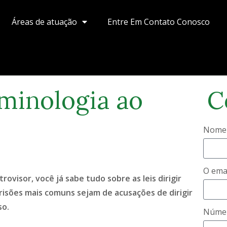
Áreas de atuação
Entre Em Contato Conosco
minologia ao
C
Nome
O ema
visor, você já sabe tudo sobre as leis dirigir
risões mais comuns sejam de acusações de dirigir
so.
Númer