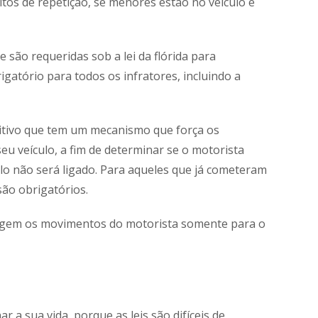
itos de repetição, se menores estão no veículo e
ue são requeridas sob a lei da flórida para
igatório para todos os infratores, incluindo a
sitivo que tem um mecanismo que força os
u veículo, a fim de determinar se o motorista
ulo não será ligado. Para aqueles que já cometeram
são obrigatórios.
tringem os movimentos do motorista somente para o
r a sua vida, porque as leis são difíceis de