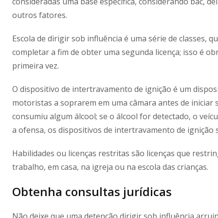
consideradas uma base específica, considerando bac, del
outros fatores.
Escola de dirigir sob influência é uma série de classes, q
completar a fim de obter uma segunda licença; isso é obr
primeira vez.
O dispositivo de intertravamento de ignição é um dispo
motoristas a soprarem em uma câmara antes de iniciar se
consumiu algum álcool; se o álcool for detectado, o veíc
a ofensa, os dispositivos de intertravamento de ignição 
Habilidades ou licenças restritas são licenças que res
trabalho, em casa, na igreja ou na escola das crianças.
Obtenha consultas jurídicas
Não deixe que uma detenção dirigir sob influência arruina