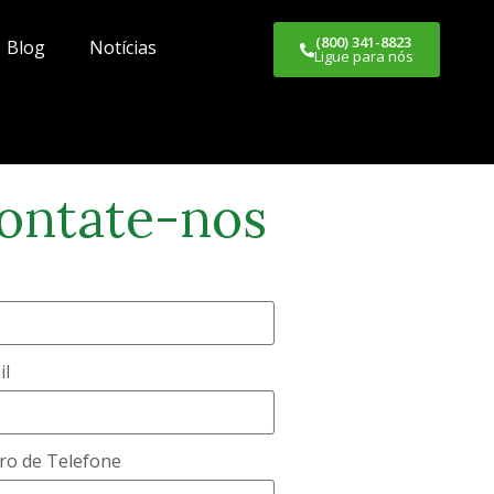
(800) 341-8823
Blog
Notícias
Ligue para nós
ontate-nos
il
o de Telefone