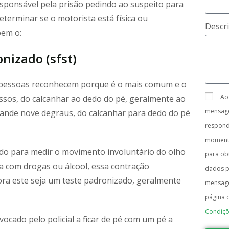
esponsável pela prisão pedindo ao suspeito para
determinar se o motorista está física ou
Descr
õem o:
nizado (sfst)
as pessoas reconhecem porque é o mais comum e o
Ao
assos, do calcanhar ao dedo do pé, geralmente ao
mensage
e ande nove degraus, do calcanhar para dedo do pé
respon
moment
ado para medir o movimento involuntário do olho
para obt
a com drogas ou álcool, essa contração
dados p
ora este seja um teste padronizado, geralmente
mensage
página 
Condiçõ
ocado pelo policial a ficar de pé com um pé a