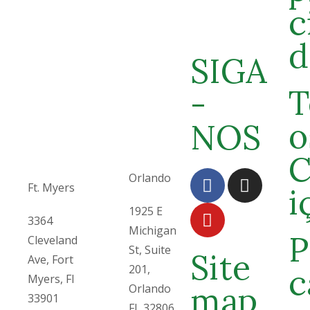
c
d
SIGA
T
-
o
NOS
C
Orlando
Ft. Myers
i
1925 E
3364
Michigan
P
Cleveland
St, Suite
Site
Ave, Fort
201,
c
Myers, Fl
map
Orlando
33901
FL 32806