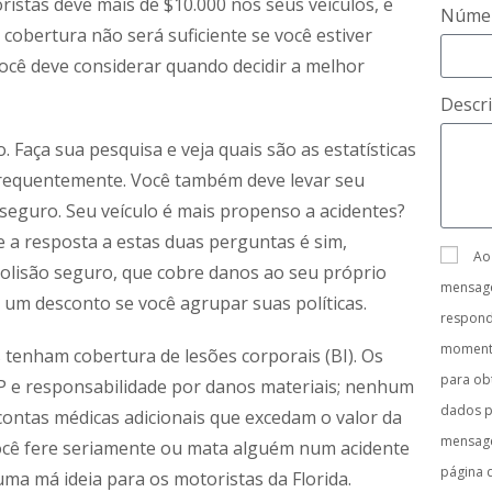
oristas deve mais de $10.000 nos seus veículos, e
Númer
 cobertura não será suficiente se você estiver
ocê deve considerar quando decidir a melhor
Descr
 Faça sua pesquisa e veja quais são as estatísticas
 frequentemente. Você também deve levar seu
seguro. Seu veículo é mais propenso a acidentes?
e a resposta a estas duas perguntas é sim,
Ao
colisão seguro, que cobre danos ao seu próprio
mensage
r um desconto se você agrupar suas políticas.
respon
moment
s tenham cobertura de lesões corporais (BI). Os
para obt
P e responsabilidade por danos materiais; nenhum
dados p
contas médicas adicionais que excedam o valor da
mensage
você fere seriamente ou mata alguém num acidente
página 
 uma má ideia para os motoristas da Florida.