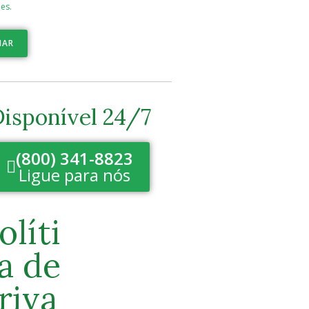
es.
IAR
isponível 24/7
(800) 341-8823
Ligue para nós
olíti
a de
riva