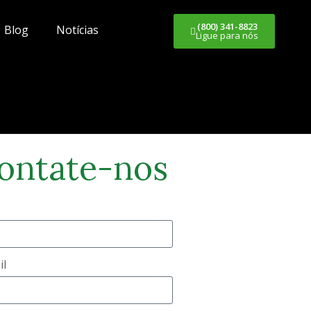
(800) 341-8823
Blog
Notícias
Ligue para nós
ontate-nos
il