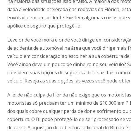
na maioria das situações isso é falso. A maioria dos mot
dada a velocidade acelerada das rodovias da Flórida, esta
envolvido em um acidente. Existem algumas coisas que v
apólice de seguro que protegê-lo.
Leve onde você mora e onde você dirige em consideração.
de acidente de automóvel na área que você dirige mais
veículo em consideração ao escolher a sua cobertura de 
Você ainda deve um pouco de dinheiro no seu veículo? S
considere suas opções de seguros adicionais tais como 
veículo. Reveja as suas opções, às vezes você pode obte
A lei de não culpa da Flórida não exige que os motorista
motoristas só precisam ter um mínimo de $10.000 em PI
dos quais cobre qualquer perda de dor e sofrimento ou 
cobertura. O BI pode protegê-lo de ser processado se 
de carro. A aquisição de cobertura adicional do BI não é