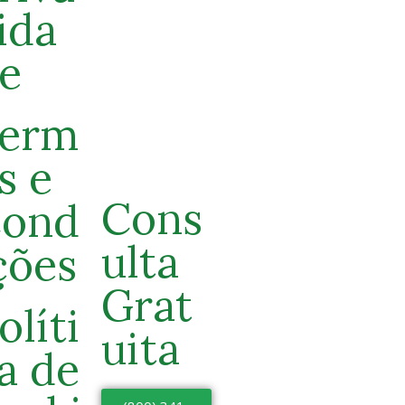
ida
e
erm
s e
Cons
ond
ulta
ções
Grat
olíti
uita
a de