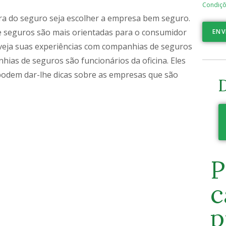
Condiçõ
ura do seguro seja escolher a empresa bem seguro.
 seguros são mais orientadas para o consumidor
ENV
 veja suas experiências com companhias de seguros
hias de seguros são funcionários da oficina. Eles
podem dar-lhe dicas sobre as empresas que são
D
P
c
p